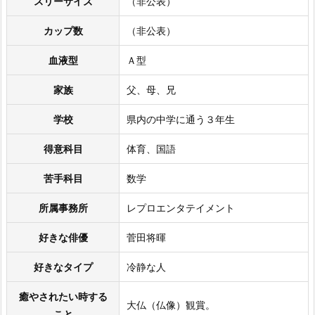
スリーサイズ
（非公表）
カップ数
（非公表）
血液型
Ａ型
家族
父、母、兄
学校
県内の中学に通う３年生
得意科目
体育、国語
苦手科目
数学
所属事務所
レプロエンタテイメント
好きな俳優
菅田将暉
好きなタイプ
冷静な人
癒やされたい時する
大仏（仏像）観賞。
こと