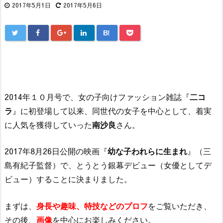
2017年5月1日
2017年5月6日
B!
2014年１０月号で、女の子向けファッション雑誌『
二コ
ラ
』に初登場して以来、同世代の女子を中心として、着実
に人気を獲得していった
南沙良
さん。
2017年8月26日公開の映画『
幼な子われらに生まれ
』（三
島有紀子監督）で、とうとう銀幕デビュー（女優としてデ
ビュー）することに決まりました。
まずは、
身長や趣味、特技などのプロフ
をご覧いただき、
その後、
画像
を中心にお楽しみください。