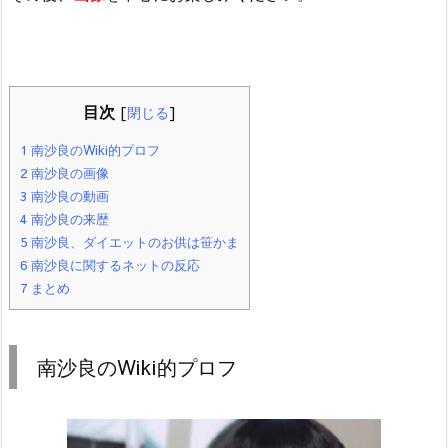
目次
[
閉じる
]
1
南沙良のWiki的プロフ
2
南沙良の画像
3
南沙良の動画
4
南沙良の来歴
5
南沙良、ダイエットのお供は笹かま
6
南沙良に関するネットの反応
7
まとめ
南沙良のWiki的プロフ