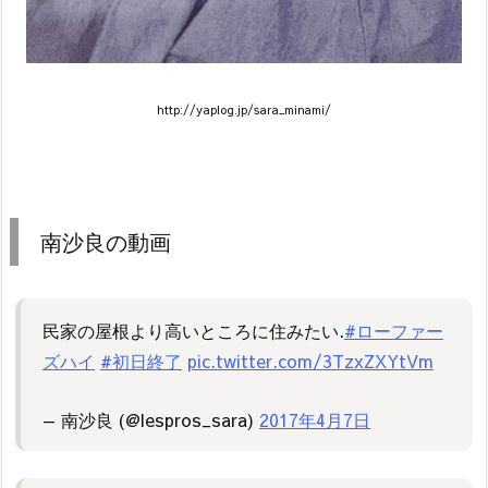
http://yaplog.jp/sara_minami/
南沙良の動画
民家の屋根より高いところに住みたい.
#ローファー
ズハイ
#初日終了
pic.twitter.com/3TzxZXYtVm
— 南沙良 (@lespros_sara)
2017年4月7日