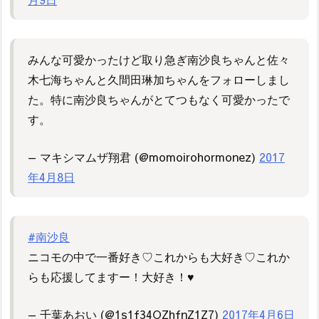
みんな可愛かったけど取り急ぎ南沙良ちゃんと佐々
木七海ちゃんと久間田琳加ちゃんをフォローしまし
た。特に南沙良ちゃんがとてつもなく可愛かったで
す。
— マキシマムザ翔君 (@momoirohormonez)
2017
年4月8日
#南沙良
ニコモの中で一番好き♡これからも大好き♡これか
らも応援してますー！大好き！♥
— 千葉あおい (@1s1f34OZhfnZ1Z7)
2017年4月6日