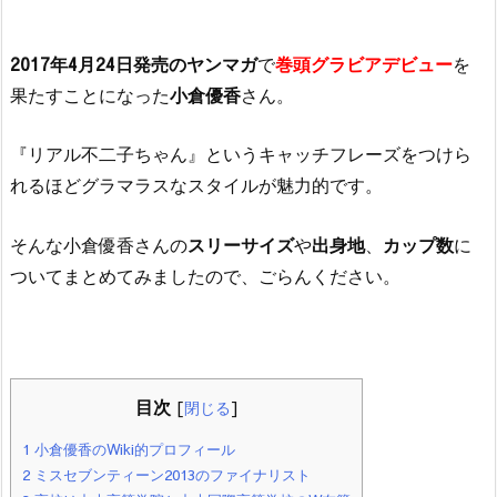
2017年4月24日発売のヤンマガ
で
巻頭グラビアデビュー
を
果たすことになった
小倉優香
さん。
『リアル不二子ちゃん』というキャッチフレーズをつけら
れるほどグラマラスなスタイルが魅力的です。
そんな小倉優香さんの
スリーサイズ
や
出身地
、
カップ数
に
ついてまとめてみましたので、ごらんください。
目次
[
閉じる
]
1
小倉優香のWiki的プロフィール
2
ミスセブンティーン2013のファイナリスト