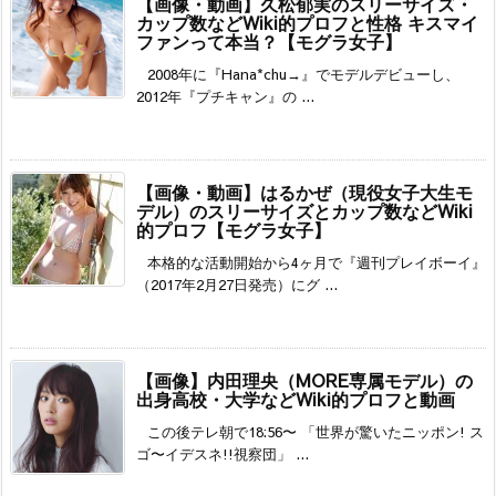
【画像・動画】久松郁実のスリーサイズ・
カップ数などWiki的プロフと性格 キスマイ
ファンって本当？【モグラ女子】
2008年に『Hana*chu→』でモデルデビューし、
2012年『プチキャン』の ...
【画像・動画】はるかぜ（現役女子大生モ
デル）のスリーサイズとカップ数などWiki
的プロフ【モグラ女子】
本格的な活動開始から4ヶ月で『週刊プレイボーイ』
（2017年2月27日発売）にグ ...
【画像】内田理央（MORE専属モデル）の
出身高校・大学などWiki的プロフと動画
この後テレ朝で18:56〜 「世界が驚いたニッポン! ス
ゴ〜イデスネ!!視察団」 ...