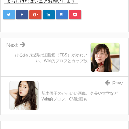
よろしければシェアお願いします
B!
Next
ひるおび出演の江藤愛（TBS）がかわい
い、Wiki的プロフとカップ数
Prev
新木優子のかわいい画像、身長や大学など
Wiki的プロフ、CM動画も